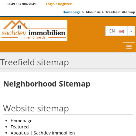
0049 15778877041
Login / Register
Homepage
>
About us
>
Treefield sitemap
T
EN
Treefield sitemap
FEATURED
Neighborhood Sitemap
ABOUT US
CONTACT
Website sitemap
TERM AND CONDITIONS
Homepage
BLOG
Featured
About us | Sachdev Immobilien